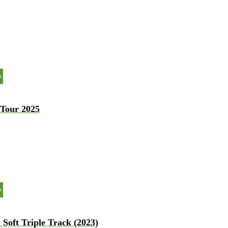
A
 Tour 2025
A
Soft Triple Track (2023)