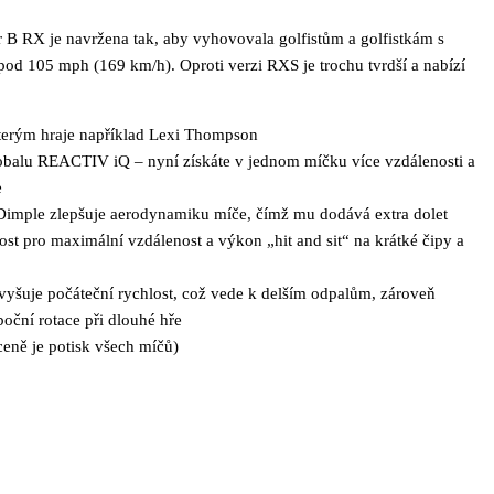
B RX je navržena tak, aby vyhovovala golfistům a golfistkám s
pod 105 mph (169 km/h). Oproti verzi RXS je trochu tvrdší a nabízí
kterým hraje například Lexi Thompson
obalu REACTIV iQ – nyní získáte v jednom míčku více vzdálenosti a
e
Dimple zlepšuje aerodynamiku míče, čímž mu dodává extra dolet
ost pro maximální vzdálenost a výkon „hit and sit“ na krátké čipy a
vyšuje počáteční rychlost, což vede k delším odpalům, zároveň
boční rotace při dlouhé hře
ceně je potisk všech míčů)