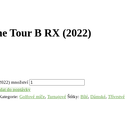
ne Tour B RX (2022)
2022) množství
idat do poptávky
Kategorie:
Golfové míče
,
Turnajové
Štítky:
Bílé
,
Dámské
,
Třívrstvé