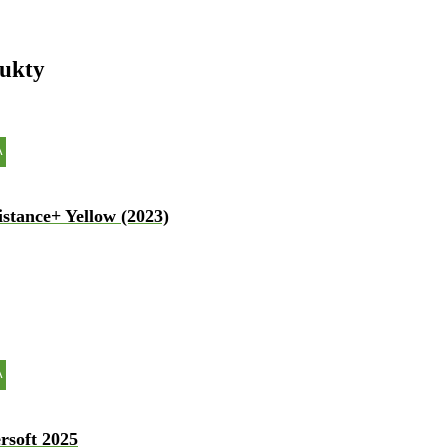
dukty
A
stance+ Yellow (2023)
A
rsoft 2025