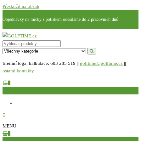
Přeskočit na obsah
Objednávky na míčky s potiskem odesíláme do 2 pracovních dnů.
GOLFTIME.cz
Golfové reklamní předměty s potiskem
firemní loga, kalkulace: 603 285 519 ||
golftime@golftime.cz
||
ostatní kontakty
0
0 Kč
MENU
0