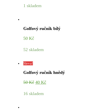
1 skladem
Golfový ručník bílý
50
Kč
52 skladem
Sleva!
Golfový ručník hnědý
Original
Current
50
Kč
40
Kč
price
price
16 skladem
was:
is:
50 Kč.
40 Kč.