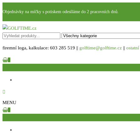
Přeskočit
Objednávky na míčky s potiskem odesíláme do 2 pracovních dnů.
na
obsah
GOLFTIME.cz
Golfové reklamní předměty s potiskem
firemní loga, kalkulace: 603 285 519 ||
golftime@golftime.cz
||
ostatní
0
0 Kč
MENU
0
0 KČ