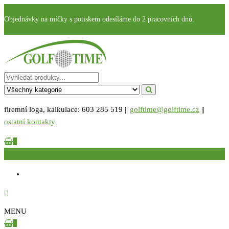
Přeskočit
Objednávky na míčky s potiskem odesíláme do 2 pracovních dnů.
na
obsah
GOLFTIME.cz
Golfové reklamní předměty s potiskem
firemní loga, kalkulace: 603 285 519 ||
golftime@golftime.cz
||
ostatní kontakty
0
0 Kč
MENU
0