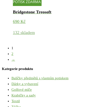
POTISK ZDARMA
Bridgestone Treosoft
690
Kč
132 skladem
1
2
→
Kategorie produktu
Balíčky předmětů s vlastním potiskem
Dárky a vybavení
Golfové míče
Krabičky a sady
Textil
Týčka