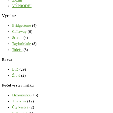
VÝPRODEJ
Výrobce
Bridgestone
(4)
Callaway
(6)
Srixon
(4)
TaylorMade
(8)
Titleist
(8)
Barva
Bílé
(29)
Žluté
(2)
Počet vrstev míčku
Dvouvrstvé
(15)
Třívrstvé
(12)
Čtyřvrstvé
(2)