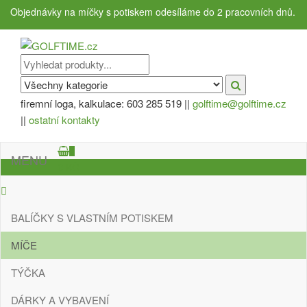
Přeskočit
Objednávky na míčky s potiskem odesíláme do 2 pracovních dnů.
na
obsah
GOLFTIME.cz
Golfové reklamní předměty s potiskem
firemní loga, kalkulace: 603 285 519 ||
golftime@golftime.cz
||
ostatní kontakty
0
MENU
0 KČ
BALÍČKY S VLASTNÍM POTISKEM
MÍČE
TÝČKA
DÁRKY A VYBAVENÍ