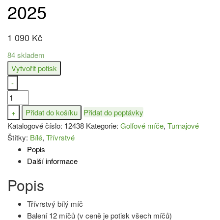
2025
1 090
Kč
84 skladem
Vytvořit potisk
-
Bridgestone
e12
+
Přidat do košíku
Přidat do poptávky
Straight
Katalogové číslo:
12438
Kategorie:
Golfové míče
,
Turnajové
2025
Štítky:
Bílé
,
Třívrstvé
množství
Popis
Další informace
Popis
Třívrstvý bílý míč
Balení 12 míčů (v ceně je potisk všech míčů)