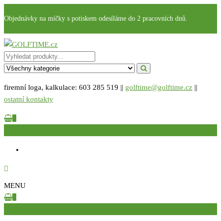
Přeskočit
Objednávky na míčky s potiskem odesíláme do 2 pracovních dnů.
na
obsah
GOLFTIME.cz
Golfové reklamní předměty s potiskem
firemní loga, kalkulace: 603 285 519 ||
golftime@golftime.cz
||
ostatní kontakty
0
0 Kč
MENU
0
0 KČ