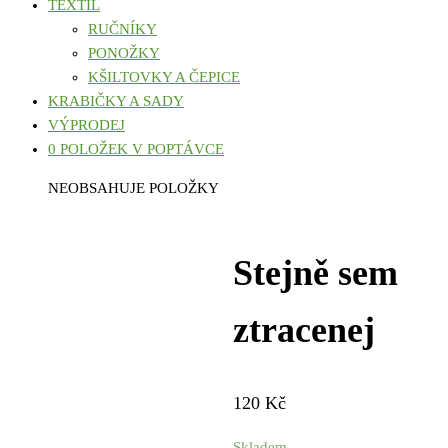
TEXTIL
RUČNÍKY
PONOŽKY
KŠILTOVKY A ČEPICE
KRABIČKY A SADY
VÝPRODEJ
0 POLOŽEK V POPTÁVCE
NEOBSAHUJE POLOŽKY
Stejně sem
ztracenej
120
Kč
Skladem