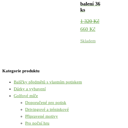
balení 36
ks
1 320
Kč
Original
Current
660
Kč
price
price
Skladem
was:
is:
1
660 Kč.
320 Kč.
Kategorie produktu
Balíčky předmětů s vlastním potiskem
Dárky a vybavení
Golfové míče
Doporučené pro potisk
Drivingové a tréninkové
Připravené motivy
Pro noční hru