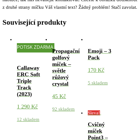
z druhé strany míčku Váš vlastní text? Žádný problém! Stačí zavolat.
Související produkty
POTISK ZDARMA
Propagační
Emoji – 3
golfový
Pack
míček –
Callaway
170
Kč
světle
ERC Soft
růžový
Triple
5 skladem
crystal
Track
(2023)
45
Kč
1 290
Kč
92 skladem
Sleva!
12 skladem
Cvičný
míček
Point3 –