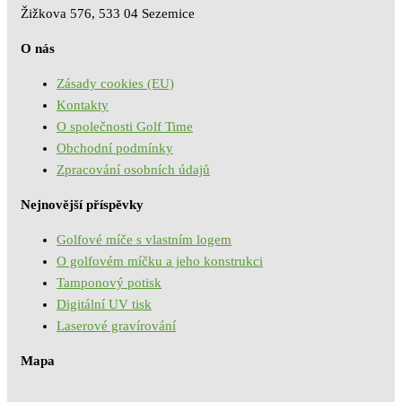
Žižkova 576, 533 04 Sezemice
O nás
Zásady cookies (EU)
Kontakty
O společnosti Golf Time
Obchodní podmínky
Zpracování osobních údajů
Nejnovější příspěvky
Golfové míče s vlastním logem
O golfovém míčku a jeho konstrukci
Tamponový potisk
Digitální UV tisk
Laserové gravírování
Mapa