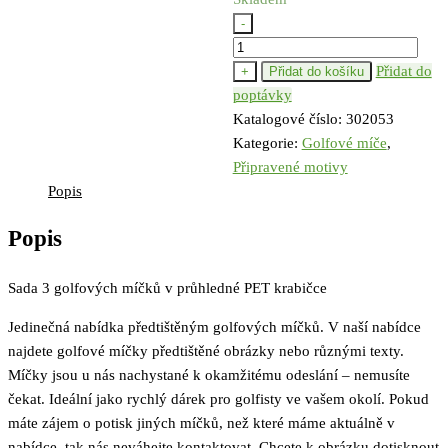
-
Stejně
sem
Přidat do
+
Přidat do košíku
ztracenej
poptávky
množství
Katalogové číslo:
302053
Kategorie:
Golfové míče
,
Připravené motivy
Popis
Popis
Sada 3 golfových míčků v průhledné PET krabičce
Jedinečná nabídka předtištěným golfových míčků. V naší nabídce
najdete golfové míčky předtištěné obrázky nebo různými texty.
Míčky jsou u nás nachystané k okamžitému odeslání – nemusíte
čekat. Ideální jako rychlý dárek pro golfisty ve vašem okolí. Pokud
máte zájem o potisk jiných míčků, než které máme aktuálně v
nabídce, tak nás neváhejte kontaktovat. Chcete k obrázku dotisknout