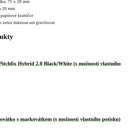
tka: 75 x 28 mm
a 20 mm
papírové krabičce
 nelze tisknout ani gravírovat
dukty
itchfix Hybrid 2.0 Black/White (s možností vlastního
ovátko s markovátkem (s možností vlastního potisku)