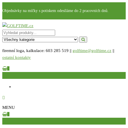
Přeskočit
Objednávky na míčky s potiskem odesíláme do 2 pracovních dnů.
na
obsah
GOLFTIME.cz
Golfové reklamní předměty s potiskem
firemní loga, kalkulace: 603 285 519 ||
golftime@golftime.cz
||
ostatní kontakty
0
0 Kč
MENU
0
0 KČ