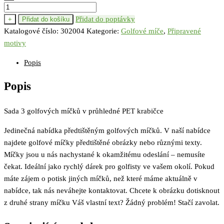
I
love
Přidat do poptávky
+
Přidat do košíku
golf
Katalogové číslo:
302004
Kategorie:
Golfové míče
,
Připravené
množství
motivy
Popis
Popis
Sada 3 golfových míčků v průhledné PET krabičce
Jedinečná nabídka předtištěným golfových míčků. V naší nabídce
najdete golfové míčky předtištěné obrázky nebo různými texty.
Míčky jsou u nás nachystané k okamžitému odeslání – nemusíte
čekat. Ideální jako rychlý dárek pro golfisty ve vašem okolí. Pokud
máte zájem o potisk jiných míčků, než které máme aktuálně v
nabídce, tak nás neváhejte kontaktovat. Chcete k obrázku dotisknout
z druhé strany míčku Váš vlastní text? Žádný problém! Stačí zavolat.