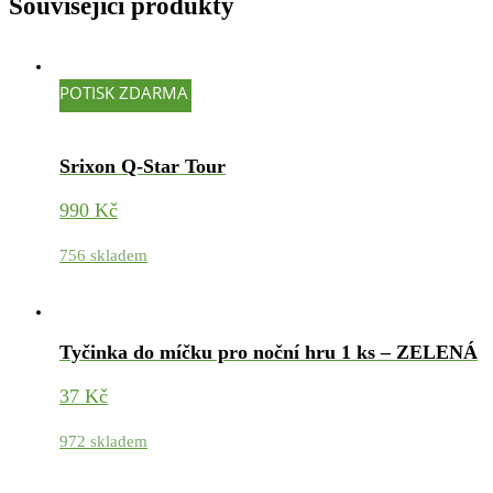
Související produkty
POTISK ZDARMA
Srixon Q-Star Tour
990
Kč
756 skladem
Tyčinka do míčku pro noční hru 1 ks – ZELENÁ
37
Kč
972 skladem