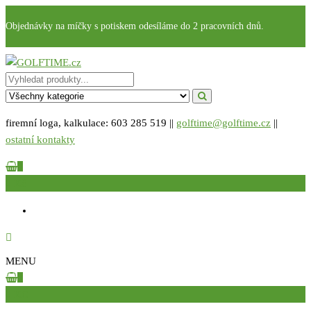
Přeskočit
Objednávky na míčky s potiskem odesíláme do 2 pracovních dnů.
na
obsah
GOLFTIME.cz
Golfové reklamní předměty s potiskem
firemní loga, kalkulace: 603 285 519 ||
golftime@golftime.cz
||
ostatní kontakty
0
0 Kč
MENU
0
0 KČ