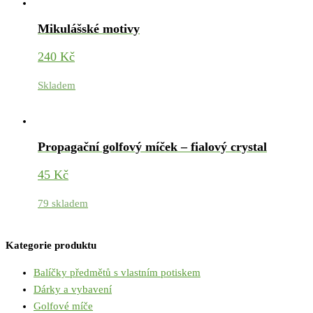
Mikulášské motivy
240
Kč
Skladem
Propagační golfový míček – fialový crystal
45
Kč
79 skladem
Kategorie produktu
Balíčky předmětů s vlastním potiskem
Dárky a vybavení
Golfové míče