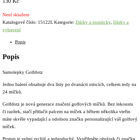
130
Kč
Není skladem
Katalogové číslo:
15122L
Kategorie:
Dárky a pomůcky
,
Dárky a
vybavení
Popis
Popis
Samolepky Golfdotz
Jedno balení obsahuje dva listy po dvanácti otiscích, celkem tedy na
24 míčků.
Golfdotz je nová generace značení golfových míčků. Bez inkoustu
či razítek, stačí přitlačit palcem na míček a během několika vteřin
máte skvěle vypadající a odolnou značku personalizující váš golfový
míček.
Postup je velmi rychlý a jednoduchý. Vystřihněte obrázek či značku