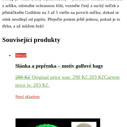
z aršíku, odstraňte ochrannou fólii, vezměte čistý a suchý míček a
přimáčkněte Golfdotz na 3 až 5 vteřin na povrch míčku, dokud se
otisk neodlepí od papíru. Přejeďte prstem ještě jednou, pokud je to
třeba, a už můžete hrát!
Související produkty
Sleva!
Slánka a pepřenka – motiv golfové bagy
290
Kč
Original price was: 290 Kč.
203
Kč
Current
price is: 203 Kč.
Není skladem