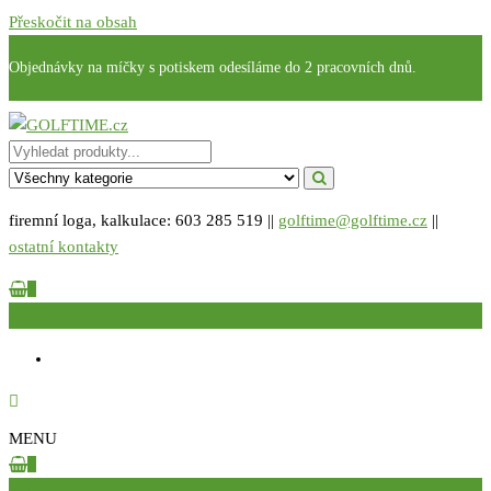
Přeskočit na obsah
Objednávky na míčky s potiskem odesíláme do 2 pracovních dnů.
GOLFTIME.cz
Golfové reklamní předměty s potiskem
firemní loga, kalkulace: 603 285 519 ||
golftime@golftime.cz
||
ostatní kontakty
0
0 Kč
MENU
0