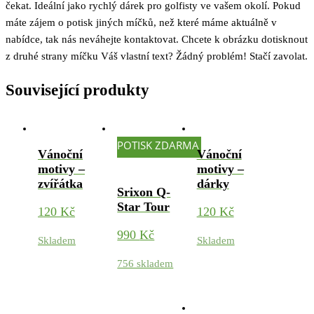
čekat. Ideální jako rychlý dárek pro golfisty ve vašem okolí. Pokud
máte zájem o potisk jiných míčků, než které máme aktuálně v
nabídce, tak nás neváhejte kontaktovat. Chcete k obrázku dotisknout
z druhé strany míčku Váš vlastní text? Žádný problém! Stačí zavolat.
Související produkty
POTISK ZDARMA
Vánoční
Vánoční
motivy –
motivy –
zvířátka
dárky
Srixon Q-
Star Tour
120
Kč
120
Kč
990
Kč
Skladem
Skladem
756 skladem