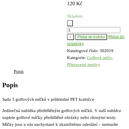
120
Kč
Skladem
-
Dort
-
Přidat do
+
Přidat do košíku
Šťastné
poptávky
narozeniny
Katalogové číslo:
302019
množství
Kategorie:
Golfové míče
,
Připravené motivy
Popis
Popis
Sada 3 golfových míčků v průhledné PET krabičce
Jedinečná nabídka předtištěným golfových míčků. V naší nabídce
najdete golfové míčky předtištěné obrázky nebo různými texty.
Míčky jsou u nás nachystané k okamžitému odeslání – nemusíte