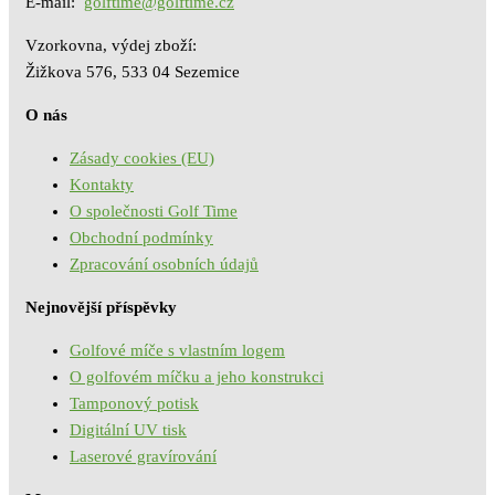
E-mail:
golftime@golftime.cz
Vzorkovna, výdej zboží:
Žižkova 576, 533 04 Sezemice
O nás
Zásady cookies (EU)
Kontakty
O společnosti Golf Time
Obchodní podmínky
Zpracování osobních údajů
Nejnovější příspěvky
Golfové míče s vlastním logem
O golfovém míčku a jeho konstrukci
Tamponový potisk
Digitální UV tisk
Laserové gravírování