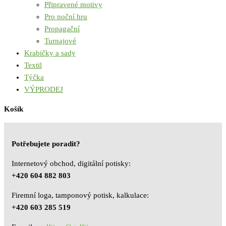
Připravené motivy
Pro noční hru
Propagační
Turnajové
Krabičky a sady
Textil
Týčka
VÝPRODEJ
Košík
Potřebujete poradit?
Internetový obchod, digitální potisky:
+420 604 882 803
Firemní loga, tamponový potisk, kalkulace:
+420 603 285 519