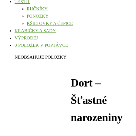
TEXTIL
RUČNÍKY
PONOŽKY
KŠILTOVKY A ČEPICE
KRABIČKY A SADY
VÝPRODEJ
0 POLOŽEK V POPTÁVCE
NEOBSAHUJE POLOŽKY
Dort –
Šťastné
narozeniny