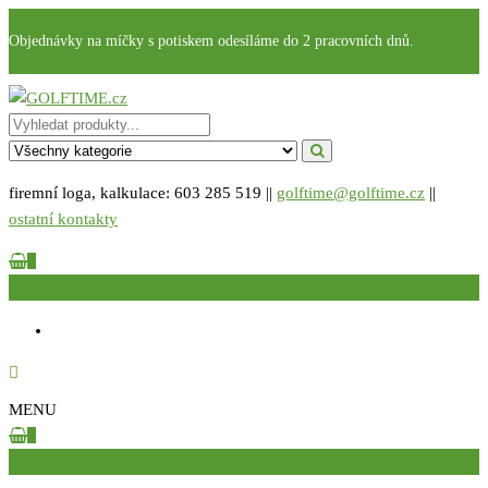
Přeskočit
Objednávky na míčky s potiskem odesíláme do 2 pracovních dnů.
na
obsah
GOLFTIME.cz
Golfové reklamní předměty s potiskem
firemní loga, kalkulace: 603 285 519 ||
golftime@golftime.cz
||
ostatní kontakty
0
0 Kč
MENU
0
0 KČ