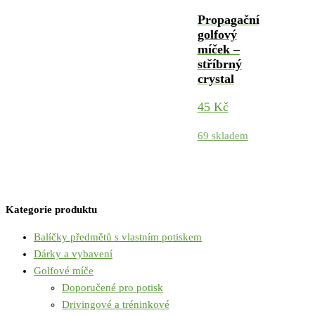
Propagační
golfový
míček –
stříbrný
crystal
45
Kč
69 skladem
Kategorie produktu
Balíčky předmětů s vlastním potiskem
Dárky a vybavení
Golfové míče
Doporučené pro potisk
Drivingové a tréninkové